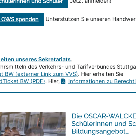
Jetzt anmelden!
chülerinnen und Schüler
Unterstützen Sie unseren
Handwerk
er OWS spenden
eiten unseres Sekretariats
.
hrsmitteln des Verkehrs- und Tarifverbundes Stuttgar
t BW (externer Link zum VVS)
. Hier erhalten Sie
ndTicket BW (PDF)
. Hier,
Informationen zu Berecht
Die OSCAR-WALCKER
Schülerinnen und Sch
Bildungsangebot...