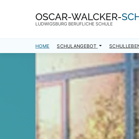
Direkt zum Inhalt
Direkt zum Footer
OSCAR-WALCKER-
SC
LUDWIGSBURG BERUFLICHE SCHULE
HOME
SCHULANGEBOT
SCHULLEBE