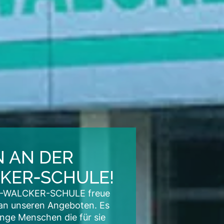
 AN DER
KER‑SCHULE!
CAR-WALCKER-SCHULE freue
e an unseren Angeboten. Es
unge Menschen die für sie