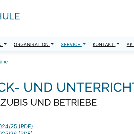
HULE
N
ORGANISATION
SERVICE
KONTAKT
AK
läne
CK- UND UNTERRIC
AZUBIS UND BETRIEBE
024/25 (PDF)
025/26 (PDF)