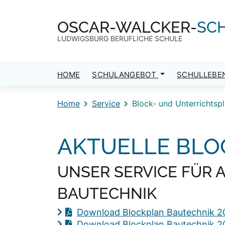
Direkt zum Inhalt
Direkt zum Footer
OSCAR-WALCKER-
SC
LUDWIGSBURG BERUFLICHE SCHULE
HOME
SCHULANGEBOT
SCHULLEBE
Home
Service
Block- und Unterrichtsp
AKTUELLE BLO
UNSER SERVICE FÜR 
BAUTECHNIK
Download Blockplan Bautechnik 2
Download Blockplan Bautechnik 2