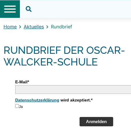
Direkt zum Inhalt
Direkt zum Footer
Suche öffnen
Home
Aktuelles
Rundbrief
RUNDBRIEF DER OSCAR-
WALCKER-SCHULE
E-Mail*
Datenschutzerklärung
wird akzeptiert.*
Ja
Anmelden