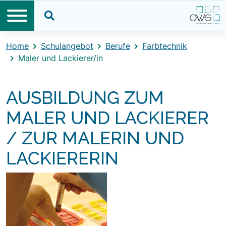
Direkt zum Inhalt
Direkt zum Footer
Suche öffnen
Home
Schulangebot
Berufe
Farbtechnik
Maler und Lackierer/in
AUSBILDUNG ZUM
MALER UND LACKIERER
/ ZUR MALERIN UND
LACKIERERIN