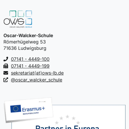
Oscar-Walcker-Schule
Römerhügelweg 53
71636 Ludwigsburg
07141 - 4449-100
07141 - 4449-199
sekretariat(at)ows-lb.de
@oscar_walcker_schule