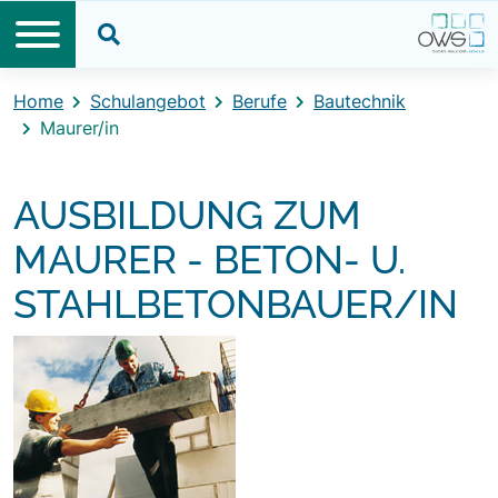
Direkt zum Inhalt
Direkt zum Footer
Suche öffnen
Home
Schulangebot
Berufe
Bautechnik
Maurer/in
AUSBILDUNG ZUM
MAURER - BETON- U.
STAHLBETONBAUER/IN