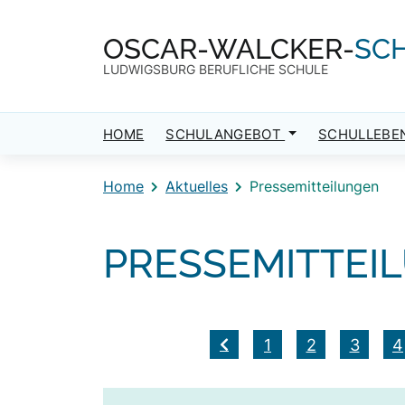
Direkt zum Inhalt
Direkt zum Footer
OSCAR-WALCKER-
SC
LUDWIGSBURG BERUFLICHE SCHULE
HOME
SCHULANGEBOT
SCHULLEBE
Home
Aktuelles
Pressemitteilungen
PRESSEMITTEI
1
2
3
4