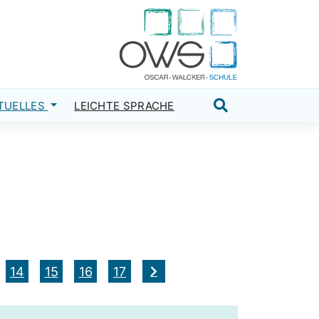
TUELLES
LEICHTE SPRACHE
Suche öffnen
14
15
16
17