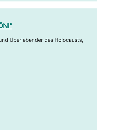
ÖN!“
und Überlebender des Holocausts,