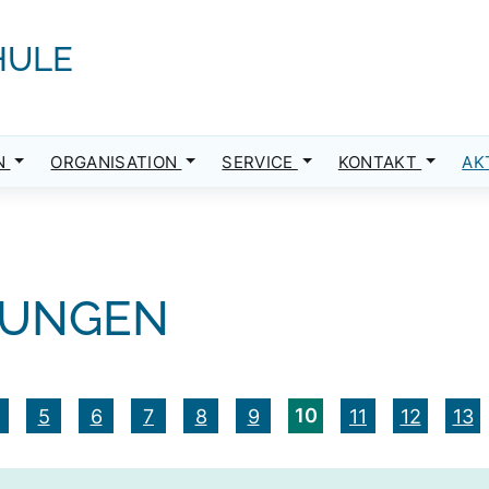
HULE
N
ORGANISATION
SERVICE
KONTAKT
AK
LUNGEN
10
5
6
7
8
9
11
12
13