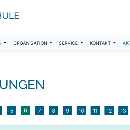
HULE
N
ORGANISATION
SERVICE
KONTAKT
AK
LUNGEN
6
5
7
8
9
10
11
12
13