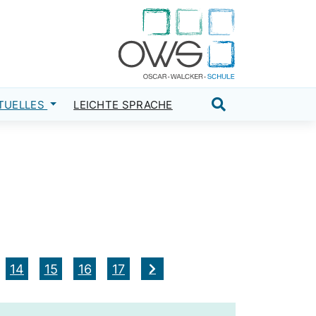
TUELLES
LEICHTE SPRACHE
Suche öffnen
14
15
16
17