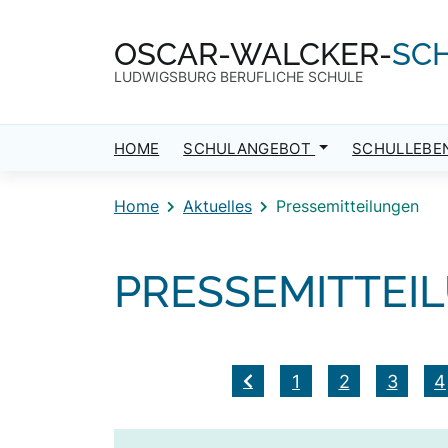
Direkt zum Inhalt
Direkt zum Footer
OSCAR-WALCKER-
SC
LUDWIGSBURG BERUFLICHE SCHULE
HOME
SCHULANGEBOT
SCHULLEBE
Home
Aktuelles
Pressemitteilungen
PRESSEMITTEI
1
2
3
4