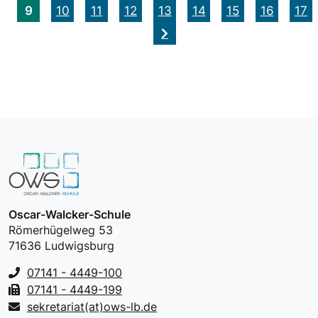
9
10
11
12
13
14
15
16
17
Oscar-Walcker-Schule
Römerhügelweg 53
71636 Ludwigsburg
07141 - 4449-100
07141 - 4449-199
sekretariat(at)ows-lb.de