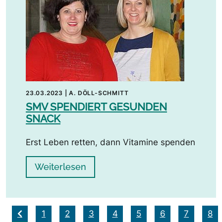
23.03.2023
|
A. DÖLL-SCHMITT
SMV SPENDIERT GESUNDEN
SNACK
Erst Leben retten, dann Vitamine spenden
Weiterlesen
1
2
3
4
5
6
7
8