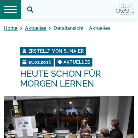
Direkt zum Inhalt
Direkt zum Footer
Suche öffnen
Home
Aktuelles
Detailansicht - Aktuelles
ERSTELLT VON S. MAIER
15.02.2016
AKTUELLES
HEUTE SCHON FÜR
MORGEN LERNEN