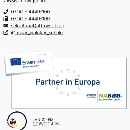
71636 Ludwigsburg
07141 - 4449-100
07141 - 4449-199
sekretariat(at)ows-lb.de
@oscar_walcker_schule