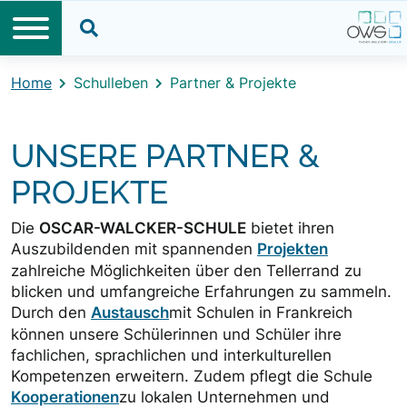
Direkt zum Inhalt
Direkt zum Footer
Suche öffnen
Home
Schulleben
Partner & Projekte
UNSERE PARTNER &
PROJEKTE
Die
OSCAR-WALCKER-SCHULE
bietet ihren
Auszubildenden mit spannenden
Projekten
zahlreiche Möglichkeiten über den Tellerrand zu
blicken und umfangreiche Erfahrungen zu sammeln.
Durch den
Austausch
mit Schulen in Frankreich
können unsere Schülerinnen und Schüler ihre
fachlichen, sprachlichen und interkulturellen
Kompetenzen erweitern. Zudem pflegt die Schule
Kooperationen
zu lokalen Unternehmen und