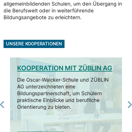
allgemeinbildenden Schulen, um den Übergang in
die Berufswelt oder in weiterführende
Bildungsangebote zu erleichtern.
UNSERE KOOPERATIONEN
KOOPERATION MIT ZÜBLIN AG
Die Oscar-Walcker-Schule und ZÜBLIN
AG unterzeichneten eine
E
Bildungspartnerschaft, um Schülern
e
K
praktische Einblicke und berufliche
S
Orientierung zu bieten.
a
S