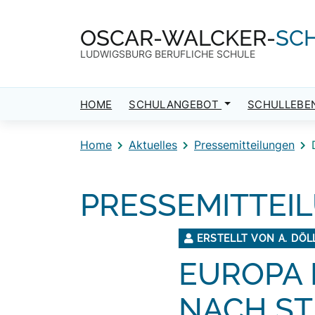
Direkt zum Inhalt
Direkt zum Footer
OSCAR-WALCKER-
SC
LUDWIGSBURG BERUFLICHE SCHULE
HOME
SCHULANGEBOT
SCHULLEBE
Home
Aktuelles
Pressemitteilungen
PRESSEMITTEI
ERSTELLT VON A. DÖL
EUROPA 
NACH ST