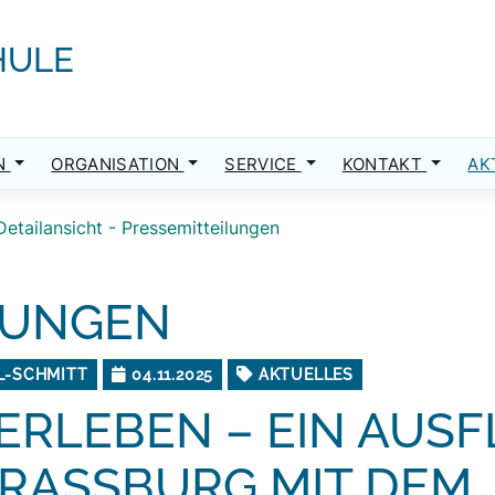
HULE
N
ORGANISATION
SERVICE
KONTAKT
AK
Detailansicht - Pressemitteilungen
LUNGEN
L-SCHMITT
04.11.2025
AKTUELLES
ERLEBEN – EIN AUS
RASSBURG MIT DEM T