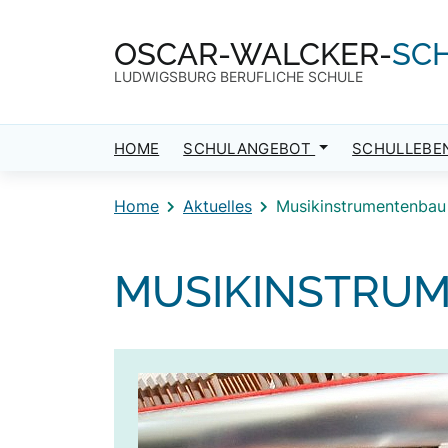
Direkt zum Inhalt
Direkt zum Footer
OSCAR-WALCKER-
SC
LUDWIGSBURG BERUFLICHE SCHULE
HOME
SCHULANGEBOT
SCHULLEBE
Home
Aktuelles
Musikinstrumentenbau
MUSIKINSTRU