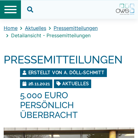
Direkt zum Inhalt
Direkt zum Footer
Suche öffnen
Home
Aktuelles
Pressemitteilungen
Detailansicht - Pressemitteilungen
PRESSEMITTEILUNGEN
ERSTELLT VON A. DÖLL-SCHMITT
26.11.2021
AKTUELLES
5.000 EURO
PERSÖNLICH
ÜBERBRACHT