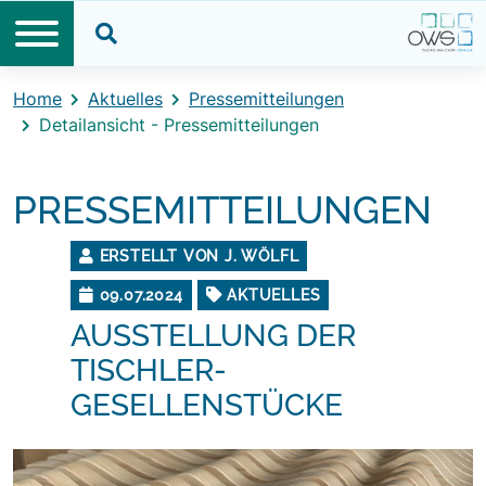
Direkt zum Inhalt
Direkt zum Footer
Suche öffnen
Home
Aktuelles
Pressemitteilungen
Detailansicht - Pressemitteilungen
PRESSEMITTEILUNGEN
ERSTELLT VON J. WÖLFL
09.07.2024
AKTUELLES
AUSSTELLUNG DER
TISCHLER-
GESELLENSTÜCKE