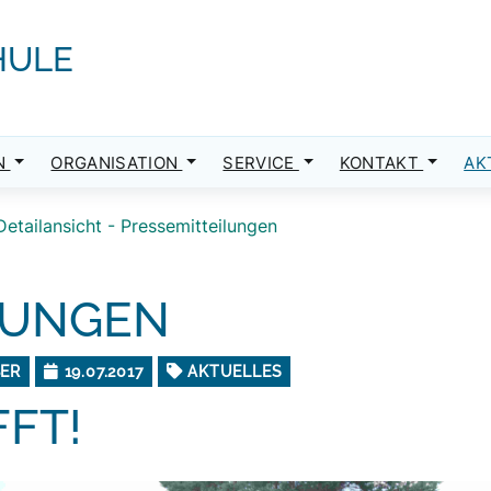
HULE
N
ORGANISATION
SERVICE
KONTAKT
AK
Detailansicht - Pressemitteilungen
LUNGEN
BER
19.07.2017
AKTUELLES
FT!