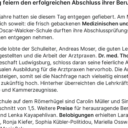
feiern den erfolgreichen Abschluss ihrer Ber
jahre hatten sie diesem Tag entgegen gefiebert. Am M
ich soweit: die frisch gebackenen
Medizinischen un
Oscar-Walcker-Schule durften ihre Abschlussprüfung
ngen entgegen nehmen.
de lobte der Schulleiter, Andreas Moser, die guten L
stellten und die Arbeit der Arztpraxen.
Dr. med. T
teschaft Ludwigsburg, schloss daran seine feierliche 
alen Ausbildung für die Arztpraxen hervorhob. Die 
teigen, somit sei die Nachfrage nach vielseitig eins
zukünftig hoch. Hinterher überreichten die Lehrkräf
e und Kammerzeugnisse.
hule auf dem Römerhügel sind Carolin Müller und Si
chnitt von 1,5. Weitere
Preise
für herausragende Ber
und Lenka Kayapehlivan.
Belobigungen
erhielten Lara
onja Kiefer, Sophia Kübler-Politidou, Mariella Osswal