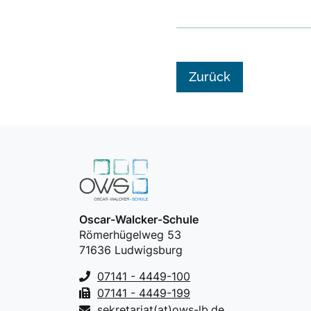
Zurück
Oscar-Walcker-Schule
Römerhügelweg 53
71636 Ludwigsburg
07141 - 4449-100
07141 - 4449-199
sekretariat(at)ows-lb.de