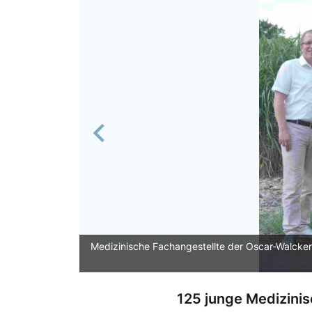
Previous
Medizinische Fachangestellte der Oscar-Walcker
125 junge Medizini