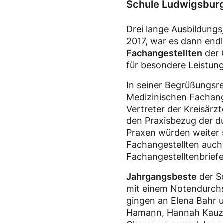
Schule Ludwigsburg 
Drei lange Ausbildungs
2017, war es dann endl
Fachangestellten
der 
für besondere Leistu
In seiner Begrüßungsre
Medizinischen Fachange
Vertreter der Kreisärz
den Praxisbezug der du
Praxen würden weiter s
Fachangestellten auch 
Fachangestelltenbrief
Jahrgangsbeste
der Sc
mit einem Notendurchs
gingen an Elena Bahr 
Hamann, Hannah Kauz, R