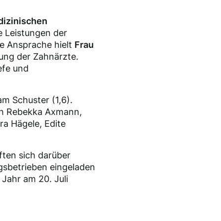
izinischen
e Leistungen der
e Ansprache hielt
Frau
gung der Zahnärzte.
efe und
m Schuster (1,6).
ch Rebekka Axmann,
ra Hägele, Edite
ften sich darüber
gsbetrieben eingeladen
Jahr am 20. Juli