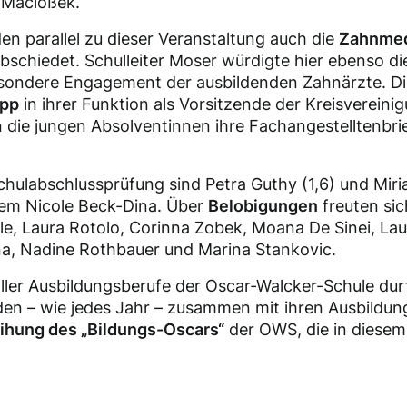
Macioßek.
n parallel zu dieser Veranstaltung auch die
Zahnmed
bschiedet. Schulleiter Moser würdigte hier ebenso di
esondere Engagement der ausbildenden Zahnärzte. Di
app
in ihrer Funktion als Vorsitzende der Kreisvereini
die jungen Absolventinnen ihre Fachangestelltenbri
hulabschlussprüfung sind Petra Guthy (1,6) und Miria
dem Nicole Beck-Dina. Über
Belobigungen
freuten si
le, Laura Rotolo, Corinna Zobek, Moana De Sinei, Lau
na, Nadine Rothbauer und Marina Stankovic.
ler Ausbildungsberufe der Oscar-Walcker-Schule dur
den – wie jedes Jahr – zusammen mit ihren Ausbildun
ihung des „Bildungs-Oscars“
der OWS, die in diesem 