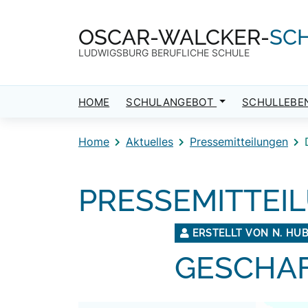
Direkt zum Inhalt
Direkt zum Footer
OSCAR-WALCKER-
SC
LUDWIGSBURG BERUFLICHE SCHULE
HOME
SCHULANGEBOT
SCHULLEBE
Home
Aktuelles
Pressemitteilungen
PRESSEMITTEI
ERSTELLT VON N. HU
GESCHAF