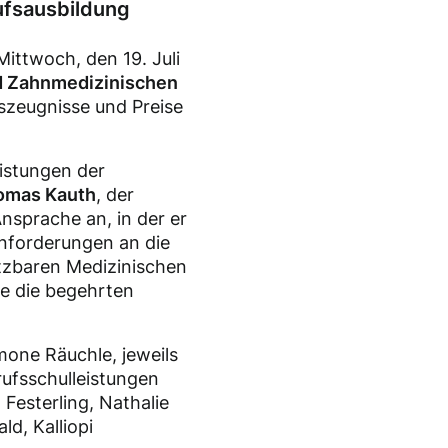
ufsausbildung
ittwoch, den 19. Juli
d Zahnmedizinischen
szeugnisse und Preise
eistungen der
homas Kauth
, der
Ansprache an, in der er
Anforderungen an die
etzbaren Medizinischen
te die begehrten
mone Räuchle, jeweils
ufsschulleistungen
 Festerling, Nathalie
d, Kalliopi