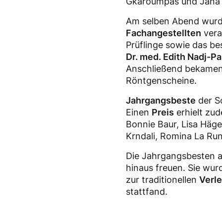
Gkaroumpas und Jana 
Am selben Abend wurde
Fachangestellten
vera
Prüflinge sowie das b
Dr. med. Edith Nadj-P
Anschließend bekamen 
Röntgenscheine.
Jahrgangsbeste
der Sc
Einen
Preis
erhielt zu
Bonnie Baur, Lisa Häge
Krndali, Romina La Ru
Die Jahrgangsbesten al
hinaus freuen. Sie wur
zur traditionellen
Verle
stattfand.