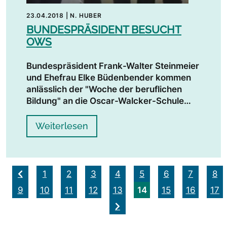
23.04.2018
|
N. HUBER
BUNDESPRÄSIDENT BESUCHT
OWS
Bundespräsident Frank-Walter Steinmeier
und Ehefrau Elke Büdenbender kommen
anlässlich der "Woche der beruflichen
Bildung" an die Oscar-Walcker-Schule…
Weiterlesen
1
2
3
4
5
6
7
8
14
9
10
11
12
13
15
16
17