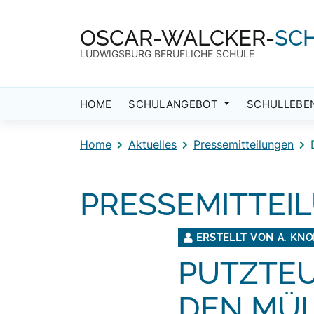
Direkt zum Inhalt
Direkt zum Footer
OSCAR-WALCKER-
SC
LUDWIGSBURG BERUFLICHE SCHULE
HOME
SCHULANGEBOT
SCHULLEBE
Home
Aktuelles
Pressemitteilungen
PRESSEMITTEI
ERSTELLT VON A. KNO
PUTZTEU
DEN MÜ