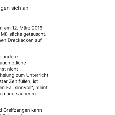
igen sich an
en am 12. März 2016
Müllsäcke getauscht.
nen Dreckecken auf
e andere
auch etliche
hst nicht
chslung zum Unterricht
r Zeit füllen, ist
n Fall sinnvoll“, meint
men und sauberen
nd Greifzangen kann