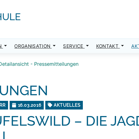
HULE
N
ORGANISATION
SERVICE
KONTAKT
AK
Detailansicht - Pressemitteilungen
LUNGEN
RR
16.03.2016
AKTUELLES
FELSWILD – DIE JAG
LL