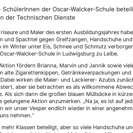
- SchülerInnen der Oscar-Walcker-Schule beteil
n der Technischen Dienste
Friseure und Maler des ersten Ausbildungsjahres hab
en und Spachtel gegen Greifzangen, Handschuhe und 
 im Winter unter Eis, Schnee und Schmutz verborge
Oscar-Walcker-Schule in Ludwigsburg zu Leibe.
 Aktion fördern Brianna, Marvin und Jannik sowie viel
em alte Zigarettenkippen, Getränkeverpackungen und 
Dabei wirken die Maler- und Lackierer- Azubis zunäc
stert, aber sie betrachten es als willkommene Abwe
. Als sich dann die großen blauen Müllsäcke in kürzeste
e gelungene Aktion anzumerken. „Na ja, es ist auf jede
en wir unser Vesper endlich wieder in einer angeneh
uns nehmen.“
 mehr Klassen beteiligt, aber so viele Handschuhe u