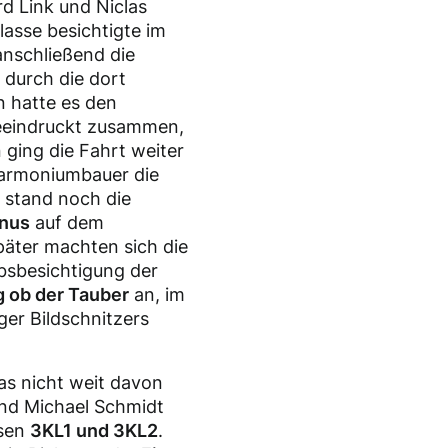
d Link und Niclas
lasse besichtigte im
anschließend die
 durch die dort
n hatte es den
 beeindruckt zusammen,
ging die Fahrt weiter
Harmoniumbauer die
 stand noch die
anus
auf dem
äter machten sich die
bsbesichtigung der
 ob der Tauber
an, im
er Bildschnitzers
as nicht weit davon
und Michael Schmidt
ssen
3KL1 und 3KL2
.