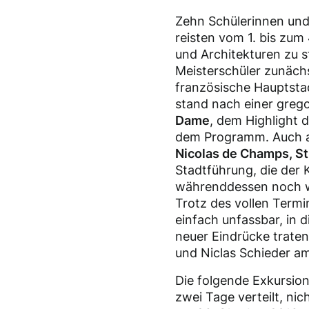
Zehn Schülerinnen und
reisten vom 1. bis zu
und Architekturen zu 
Meisterschüler zunächst
französische Hauptstad
stand nach einer greg
Dame
, dem Highlight 
dem Programm. Auch am
Nicolas de Champs, St.
Stadtführung, die der 
währenddessen noch we
Trotz des vollen Termi
einfach unfassbar, in d
neuer Eindrücke trate
und Niclas Schieder a
Die folgende Exkursio
zwei Tage verteilt, ni