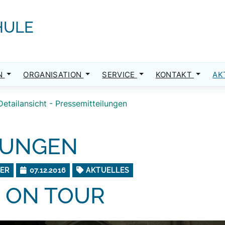
HULE
N
ORGANISATION
SERVICE
KONTAKT
AK
Detailansicht - Pressemitteilungen
LUNGEN
BER
07.12.2016
AKTUELLES
 ON TOUR