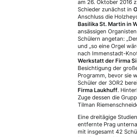
am 26. Oktober 2016 z
Schieder zunächst in
O
Anschluss die Holzhey
Basilika St. Martin in
ansässigen Organisten,
Schülern angetan: „Der
und „so eine Orgel wär
nach Immenstadt-Knot
Werkstatt der Firma S
Besichtigung der groß
Programm, bevor sie w
Schüler der 3OR2 bere
Firma Laukhuff
. Hinte
Zuge dessen die Grupp
Tilman Riemenschneide
Eine dreitägige Studie
entfernte Prag untern
mit insgesamt 42 Schü