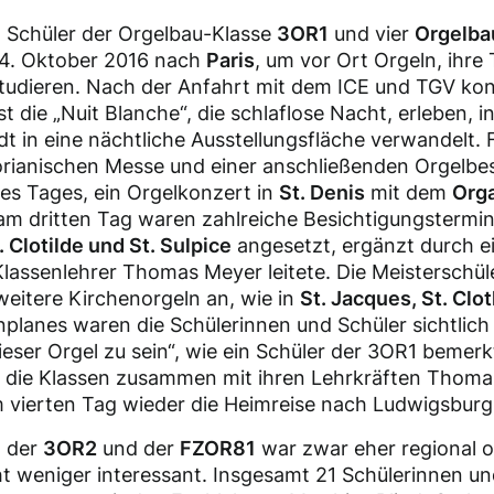
 Schüler der Orgelbau-Klasse
3OR1
und vier
Orgelba
m 4. Oktober 2016 nach
Paris
, um vor Ort Orgeln, ihre
studieren. Nach der Anfahrt mit dem ICE und TGV kon
 die „Nuit Blanche“, die schlaflose Nacht, erleben, in
t in eine nächtliche Ausstellungsfläche verwandelt.
orianischen Messe und einer anschließenden Orgelbe
des Tages, ein Orgelkonzert in
St. Denis
mit dem
Orga
 dritten Tag waren zahlreiche Besichtigungstermin
 Clotilde und St. Sulpice
angesetzt, ergänzt durch ei
Klassenlehrer Thomas Meyer leitete. Die Meisterschül
itere Kirchenorgeln an, wie in
St. Jacques, St. Clot
nplanes waren die Schülerinnen und Schüler sichtlich 
ieser Orgel zu sein“, wie ein Schüler der 3OR1 bemerk
n die Klassen zusammen mit ihren Lehrkräften Thoma
m vierten Tag wieder die Heimreise nach Ludwigsburg
n der
3OR2
und der
FZOR81
war zwar eher regional or
cht weniger interessant. Insgesamt 21 Schülerinnen un