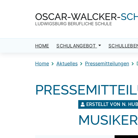
Direkt zum Inhalt
Direkt zum Footer
OSCAR-WALCKER-
SC
LUDWIGSBURG BERUFLICHE SCHULE
HOME
SCHULANGEBOT
SCHULLEBE
Home
Aktuelles
Pressemitteilungen
PRESSEMITTEI
ERSTELLT VON N. HU
MUSIKER