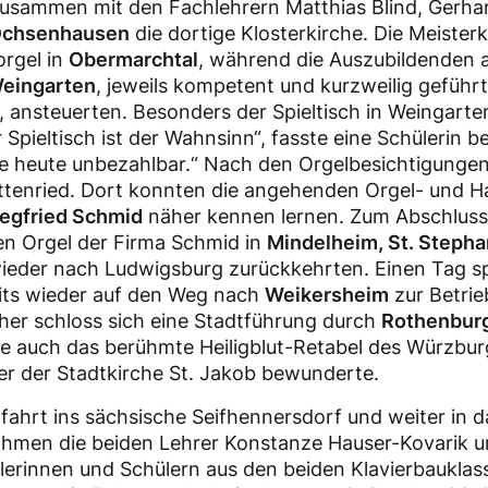
usammen mit den Fachlehrern Matthias Blind, Gerhar
chsenhausen
die dortige Klosterkirche. Die Meisterk
orgel in
Obermarchtal
, während die Auszubildenden 
 Weingarten
, jeweils kompetent und kurzweilig geführt
 ansteuerten. Besonders der Spieltisch in Weingarte
 Spieltisch ist der Wahnsinn“, fasste eine Schülerin
e heute unbezahlbar.“ Nach den Orgelbesichtigungen 
tenried. Dort konnten die angehenden Orgel- und 
iegfried Schmid
näher kennen lernen. Zum Abschluss
en Orgel der Firma Schmid in
Mindelheim, St. Steph
ieder nach Ludwigsburg zurückkehrten. Einen Tag sp
its wieder auf den Weg nach
Weikersheim
zur Betrie
rher schloss sich eine Stadtführung durch
Rothenburg
e auch das berühmte Heiligblut-Retabel des Würzburg
r der Stadtkirche St. Jakob bewunderte.
nfahrt ins sächsische Seifhennersdorf und weiter in d
ahmen die beiden Lehrer Konstanze Hauser-Kovarik 
lerinnen und Schülern aus den beiden Klavierbaukla