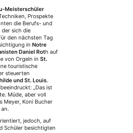
u-Meisterschüler
 Techniken, Prospekte
nten die Berufs- und
 der sich die
 Für den nächsten Tag
sichtigung in
Notre
nisten Daniel Rot
h auf
e von Orgeln in
St.
ne touristische
er steuerten
hilde und St. Louis
.
beeindruckt: „Das ist
te. Müde, aber voll
s Meyer, Koni Bucher
 an.
ientiert, jedoch, auf
d Schüler besichtigten