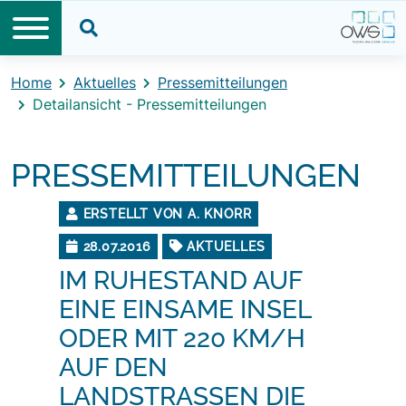
Direkt zum Inhalt
Direkt zum Footer
Suche öffnen
Home
Aktuelles
Pressemitteilungen
Detailansicht - Pressemitteilungen
PRESSEMITTEILUNGEN
ERSTELLT VON A. KNORR
28.07.2016
AKTUELLES
IM RUHESTAND AUF
EINE EINSAME INSEL
ODER MIT 220 KM/H
AUF DEN
LANDSTRASSEN DIE H