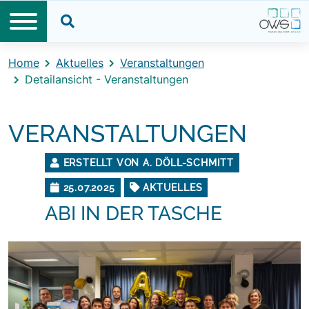
Direkt zum Inhalt
Direkt zum Footer
Suche öffnen
Home
Aktuelles
Veranstaltungen
Detailansicht - Veranstaltungen
VERANSTALTUNGEN
ERSTELLT VON A. DÖLL-SCHMITT
25.07.2025
AKTUELLES
ABI IN DER TASCHE