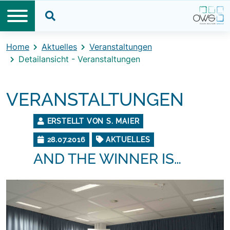
Direkt zum Inhalt
Direkt zum Footer
Suche öffnen
Home
Aktuelles
Veranstaltungen
Detailansicht - Veranstaltungen
VERANSTALTUNGEN
ERSTELLT VON S. MAIER
28.07.2016
AKTUELLES
AND THE WINNER IS…