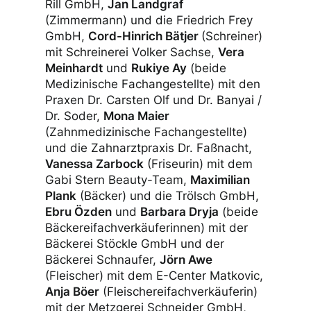
Rill GmbH,
Jan Landgraf
(Zimmermann) und die Friedrich Frey
GmbH,
Cord-Hinrich Bätjer
(Schreiner)
mit Schreinerei Volker Sachse,
Vera
Meinhardt
und
Rukiye Ay
(beide
Medizinische Fachangestellte) mit den
Praxen Dr. Carsten Olf und Dr. Banyai /
Dr. Soder,
Mona Maier
(Zahnmedizinische Fachangestellte)
und die Zahnarztpraxis Dr. Faßnacht,
Vanessa Zarbock
(Friseurin) mit dem
Gabi Stern Beauty-Team,
Maximilian
Plank
(Bäcker) und die Trölsch GmbH,
Ebru Özden
und
Barbara Dryja
(beide
Bäckereifachverkäuferinnen) mit der
Bäckerei Stöckle GmbH und der
Bäckerei Schnaufer,
Jörn Awe
(Fleischer) mit dem E-Center Matkovic,
Anja Böer
(Fleischereifachverkäuferin)
mit der Metzgerei Schneider GmbH,