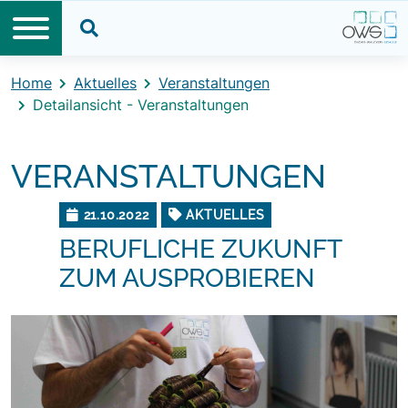
Direkt zum Inhalt
Direkt zum Footer
Suche öffnen
Home
Aktuelles
Veranstaltungen
Detailansicht - Veranstaltungen
VERANSTALTUNGEN
21.10.2022
AKTUELLES
BERUFLICHE ZUKUNFT
ZUM AUSPROBIEREN