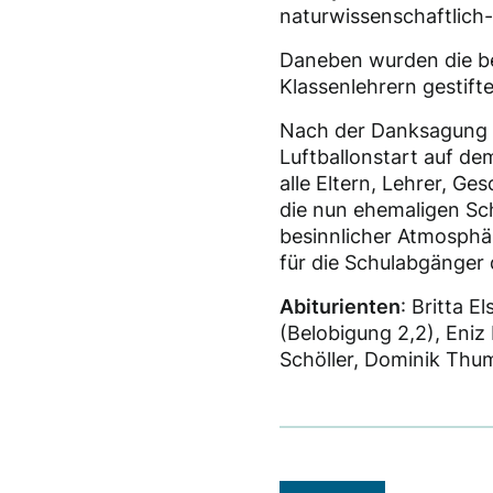
naturwissenschaftlich
Daneben wurden die be
Klassenlehrern gestift
Nach der Danksagung d
Luftballonstart auf dem
alle Eltern, Lehrer, G
die nun ehemaligen Sc
besinnlicher Atmosphär
für die Schulabgänger 
Abiturienten
: Britta E
(Belobigung 2,2), Eniz
Schöller, Dominik Thumu