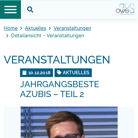
Direkt zum Inhalt
Direkt zum Footer
Suche öffnen
Home
Aktuelles
Veranstaltungen
Detailansicht - Veranstaltungen
VERANSTALTUNGEN
10.12.2018
AKTUELLES
JAHRGANGSBESTE
AZUBIS – TEIL 2