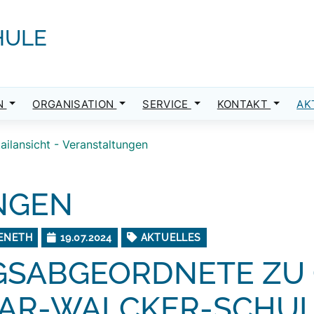
HULE
N
ORGANISATION
SERVICE
KONTAKT
AK
ailansicht - Veranstaltungen
NGEN
VENETH
19.07.2024
AKTUELLES
SABGEORDNETE ZU 
CAR-WALCKER-SCHU