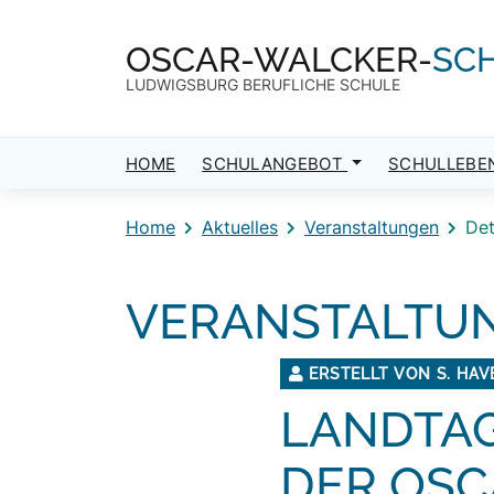
Direkt zum Inhalt
Direkt zum Footer
OSCAR-WALCKER-
SC
LUDWIGSBURG BERUFLICHE SCHULE
HOME
SCHULANGEBOT
SCHULLEBE
Home
Aktuelles
Veranstaltungen
Det
VERANSTALTU
ERSTELLT VON S. HA
LANDTAG
DER OS