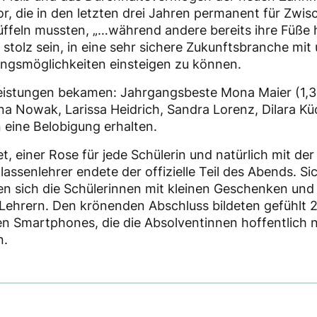
r, die in den letzten drei Jahren permanent für Zwi
ffeln mussten, „…während andere bereits ihre Füße h
stolz sein, in eine sehr sichere Zukunftsbranche mit 
ungsmöglichkeiten einsteigen zu können.
Leistungen bekamen: Jahrgangsbeste Mona Maier (1,3)
na Nowak, Larissa Heidrich, Sandra Lorenz, Dilara K
n eine Belobigung erhalten.
t, einer Rose für jede Schülerin und natürlich mit d
assenlehrer endete der offizielle Teil des Abends. Si
n sich die Schülerinnen mit kleinen Geschenken un
 Lehrern. Den krönenden Abschluss bildeten gefühlt 
len Smartphones, die die Absolventinnen hoffentlich 
n.