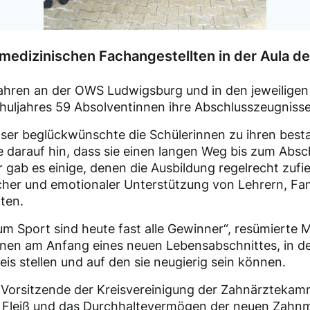
medizinischen Fachangestellten in der Aula d
Jahren an der OWS Ludwigsburg und in den jeweilige
uljahres 59 Absolventinnen ihre Abschlusszeugnisse
oser beglückwünschte die Schülerinnen zu ihren bes
e darauf hin, dass sie einen langen Weg bis zum Absch
 gab es einige, denen die Ausbildung regelrecht zufi
cher und emotionaler Unterstützung von Lehrern, Fam
ten.
 Sport sind heute fast alle Gewinner“, resümierte 
nen am Anfang eines neuen Lebensabschnittes, in dem
s stellen und auf den sie neugierig sein können.
s Vorsitzende der Kreisvereinigung der Zahnärzteka
n Fleiß und das Durchhaltevermögen der neuen Zahn