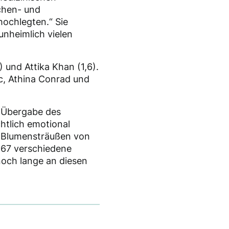
schen- und
ochlegten.“ Sie
unheimlich vielen
 und Attika Khan (1,6).
üc, Athina Conrad und
er Übergabe des
chtlich emotional
d Blumensträußen von
267 verschiedene
noch lange an diesen