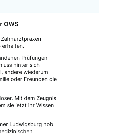
er OWS
n Zahnarztpraxen
 erhalten.
tandenen Prüfungen
luss hinter sich
el, andere wiederum
ilie oder Freunden die
Moser. Mit dem Zeugnis
 sie jetzt ihr Wissen
mmer Ludwigsburg hob
medizinischen