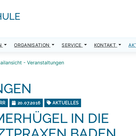
HULE
N
ORGANISATION
SERVICE
KONTAKT
AK
ailansicht - Veranstaltungen
NGEN
RR
20.07.2016
AKTUELLES
ERHÜGEL IN DIE
ZTPRAXEN BADEN