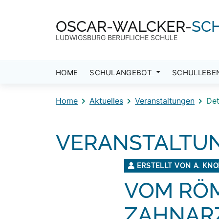
Direkt zum Inhalt
Direkt zum Footer
OSCAR-WALCKER-
SC
LUDWIGSBURG BERUFLICHE SCHULE
HOME
SCHULANGEBOT
SCHULLEBE
Home
Aktuelles
Veranstaltungen
Det
VERANSTALTU
ERSTELLT VON A. KNO
VOM RÖM
ZAHNAR