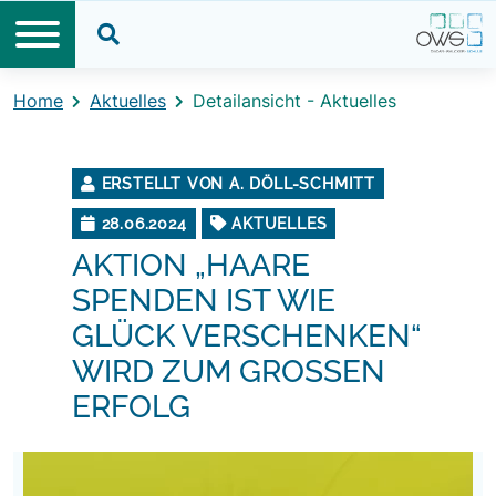
Direkt zum Inhalt
Direkt zum Footer
Suche öffnen
Home
Aktuelles
Detailansicht - Aktuelles
ERSTELLT VON A. DÖLL-SCHMITT
28.06.2024
AKTUELLES
AKTION „HAARE
SPENDEN IST WIE
GLÜCK VERSCHENKEN“
WIRD ZUM GROSSEN E
RFOLG