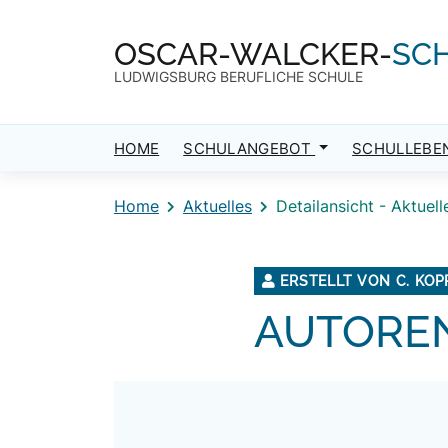
Direkt zum Inhalt
Direkt zum Footer
OSCAR-WALCKER-
SC
LUDWIGSBURG BERUFLICHE SCHULE
HOME
SCHULANGEBOT
SCHULLEBE
Home
Aktuelles
Detailansicht - Aktuell
ERSTELLT VON C. KOP
AUTORE