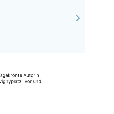
Next
isgekrönte Autorin
ignyplatz“ vor und