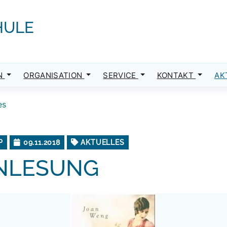
HULE
N
ORGANISATION
SERVICE
KONTAKT
AK
es
P
09.11.2018
AKTUELLES
NLESUNG