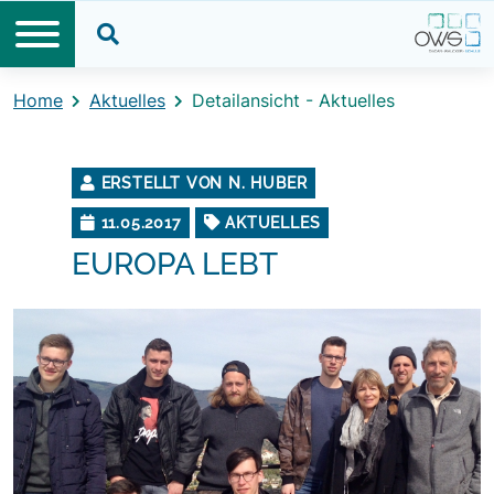
Direkt zum Inhalt
Direkt zum Footer
Suche öffnen
Home
Aktuelles
Detailansicht - Aktuelles
ERSTELLT VON N. HUBER
11.05.2017
AKTUELLES
EUROPA LEBT