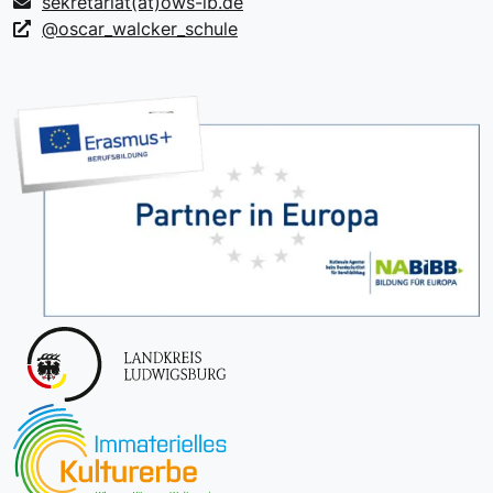
sekretariat(at)ows-lb.de
@oscar_walcker_schule