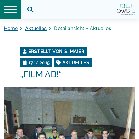
Direkt zum Inhalt
Direkt zum Footer
Suche öffnen
Home
Aktuelles
Detailansicht - Aktuelles
ERSTELLT VON S. MAIER
17.12.2015
AKTUELLES
„FILM AB!“