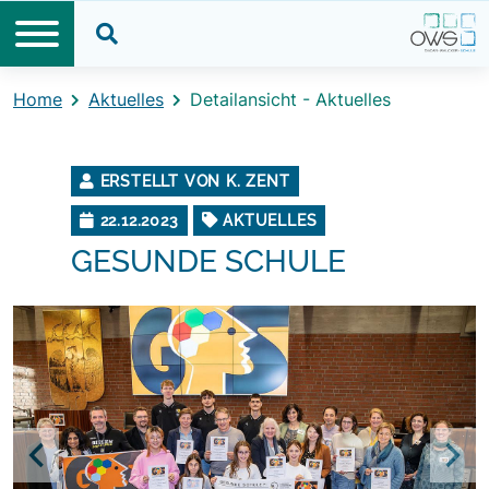
Direkt zum Inhalt
Direkt zum Footer
Suche öffnen
Home
Aktuelles
Detailansicht - Aktuelles
ERSTELLT VON K. ZENT
22.12.2023
AKTUELLES
GESUNDE SCHULE
Previous
Nex