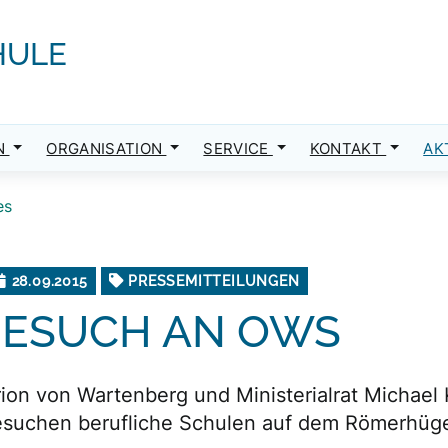
HULE
N
ORGANISATION
SERVICE
KONTAKT
AK
es
28.09.2015
PRESSEMITTEILUNGEN
BESUCH AN OWS
rion von Wartenberg und Ministerialrat Michael
esuchen berufliche Schulen auf dem Römerhüg