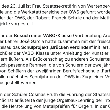
des 23. Juli ist Frau Staatssekretärin von Wartenbe
e und die Werkstattbereiche der OWS geführt worde
ler der OWS, der Robert-Franck-Schule und der Math
ekte vorgestellt.
war der
Besuch einer VABO-Klasse
(Vorbereitung Arb
er Lehrer José Garcia hatte zusammen mit der freisc
zelsau das
Schulprojekt „Brücken verbinden“
initiier
chüler der VABO-Klasse unter Anleitung der Künstlerin
dern äußern. Als Brückenschlag zu anderen Schulart
uch passende Rahmen, die von Schülern der zweijähr
 von Schülern der zweijährigen Berufsfachschule (Farb
ollen nächstes Schuljahr an der OWS im Zuge einer Ve
ausgestellt werden.
 der Schüler Cosmas Fruth die Führung der Staatsse
ächst erläuterte der junge Orgelbau-Lehrling der inte
 die Herstellung von Metallpfeifen für Orgeln. In der