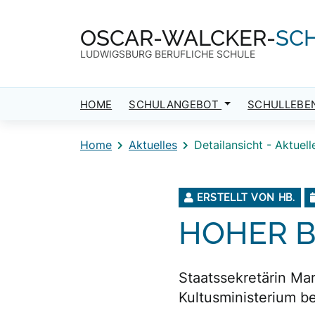
Direkt zum Inhalt
Direkt zum Footer
OSCAR-WALCKER-
SC
LUDWIGSBURG BERUFLICHE SCHULE
HOME
SCHULANGEBOT
SCHULLEBE
Home
Aktuelles
Detailansicht - Aktuell
ERSTELLT VON HB.
HOHER 
Staatssekretärin Ma
Kultusministerium b