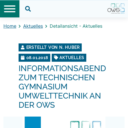
Direkt zum Inhalt
Direkt zum Footer
Suche öffnen
Home
Aktuelles
Detailansicht - Aktuelles
ERSTELLT VON N. HUBER
08.01.2018
AKTUELLES
INFORMATIONSABEND
ZUM TECHNISCHEN
GYMNASIUM
UMWELTTECHNIK AN
DER OWS