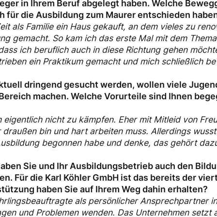
ger in Ihrem Beruf abgelegt haben. Welche Bewegg
sich für die Ausbildung zum Maurer entschieden habe
Zeit als Familie ein Haus gekauft, an dem vieles zu ren
tung gemacht. So kam ich das erste Mal mit dem Thema 
 dass ich beruflich auch in diese Richtung gehen möchte
rieben ein Praktikum gemacht und mich schließlich b
uell dringend gesucht werden, wollen viele Jugend
Bereich machen. Welche Vorurteile sind Ihnen beg
ch eigentlich nicht zu kämpfen. Eher mit Mitleid von Fre
 draußen bin und hart arbeiten muss. Allerdings wusst
 Ausbildung begonnen habe und denke, das gehört dazu
aben Sie und Ihr Ausbildungsbetrieb auch den Bild
n. Für die Karl Köhler GmbH ist das bereits der vier
tützung haben Sie auf Ihrem Weg dahin erhalten?
hrlingsbeauftragte als persönlicher Ansprechpartner i
agen und Problemen wenden. Das Unternehmen setzt au