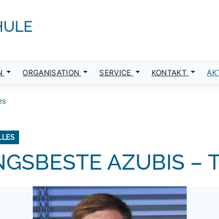
HULE
N
ORGANISATION
SERVICE
KONTAKT
AK
es
LLES
GSBESTE AZUBIS – T