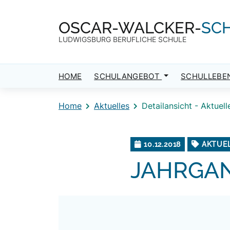
Direkt zum Inhalt
Direkt zum Footer
OSCAR-WALCKER-
SC
LUDWIGSBURG BERUFLICHE SCHULE
HOME
SCHULANGEBOT
SCHULLEBE
Home
Aktuelles
Detailansicht - Aktuell
10.12.2018
AKTUE
JAHRGAN