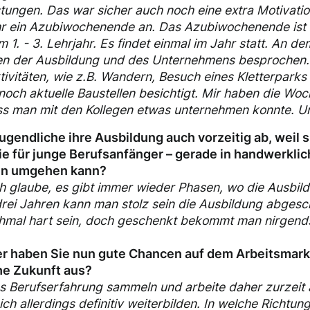
stungen. Das war sicher auch noch eine extra Motivati
 ein Azubiwochenende an. Das Azubiwochenende ist e
 1. - 3. Lehrjahr. Es findet einmal im Jahr statt. An
en der Ausbildung und des Unternehmens besprochen.
ivitäten, wie z.B. Wandern, Besuch eines Kletterpark
noch aktuelle Baustellen besichtigt. Mir haben die W
ss man mit den Kollegen etwas unternehmen konnte. Un
gendliche ihre Ausbildung auch vorzeitig ab, weil s
e für junge Berufsanfänger – gerade in handwerkli
nen umgehen kann?
h glaube, es gibt immer wieder Phasen, wo die Ausbi
rei Jahren kann man stolz sein die Ausbildung abgesc
hmal hart sein, doch geschenkt bekommt man nirgend
r haben Sie nun gute Chancen auf dem Arbeitsmarkt
che Zukunft aus?
s Berufserfahrung sammeln und arbeite daher zurzeit 
ch allerdings definitiv weiterbilden. In welche Richtun