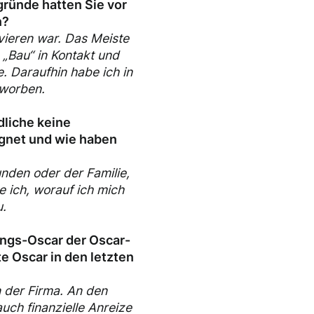
ründe hatten Sie vor
n?
ovieren war. Das Meiste
„Bau“ in Kontakt und
. Daraufhin habe ich in
eworben.
liche keine
egnet und wie haben
unden oder der Familie,
e ich, worauf ich mich
.
ungs-Oscar der Oscar-
te Oscar in den letzten
n der Firma. An den
ch finanzielle Anreize