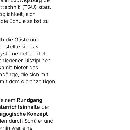
le in Ludwigsburg der
technik (TGU) statt.
glichkeit, sich
ie Schule selbst zu
th
die Gäste und
ch stellte sie das
Systeme betrachtet.
chiedener Disziplinen
Damit bietet das
gänge, die sich mit
it dem gleichzeitigen
n einem
Rundgang
terrichtsinhalte
der
agogische Konzept
den durch Schüler und
rhin war eine