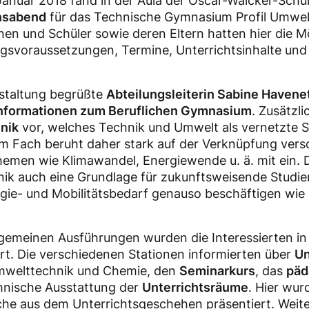
anuar 2018 fand in der Aula der Oscar-Walcker-Schu
nsabend
für das Technische Gymnasium Profil Umwelt
nen und Schüler sowie deren Eltern hatten hier die Mö
svoraussetzungen, Termine, Unterrichtsinhalte und d
staltung begrüßte
Abteilungsleiterin Sabine Havene
nformationen zum Beruflichen Gymnasium
. Zusätzli
nik
vor, welches Technik und Umwelt als vernetzte 
em Fach beruht daher stark auf der Verknüpfung vers
hemen wie Klimawandel, Energiewende u. ä. mit ein. 
ik auch eine Grundlage für zukunftsweisende Studien
e- und Mobilitätsbedarf genauso beschäftigen wie m
llgemeinen Ausführungen wurden die Interessierten i
rt. Die verschiedenen Stationen informierten über
Un
welttechnik und Chemie, den
Seminarkurs
, das
päd
hnische Ausstattung der
Unterrichtsräume
. Hier wur
che aus dem Unterrichtsgeschehen präsentiert. Weite