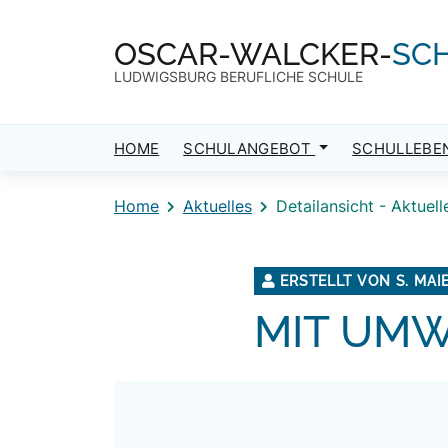
Direkt zum Inhalt
Direkt zum Footer
OSCAR-WALCKER-
SC
LUDWIGSBURG BERUFLICHE SCHULE
HOME
SCHULANGEBOT
SCHULLEBE
Home
Aktuelles
Detailansicht - Aktuell
ERSTELLT VON S. MAI
MIT UMW