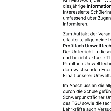
Am Mittwoch, den 17. J
diesjährige
Informatio
Interessierte Schülerin
umfassend über Zugang
informieren.
Zum Auftakt der Veran
erläuterte allgemeine
I
Profilfach Umwelttech
Der Unterricht in dies
und bezieht aktuelle T
Profilfach Umwelttechn
dem wachsenden Energi
Erhalt unserer Umwelt.
Im Anschluss an die a
durch die Schule gefüh
Schwerpunktfächer Um
des TGU sowie die tec
Lehrkräfte auch Versu