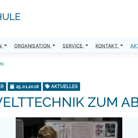
HULE
N
ORGANISATION
SERVICE
KONTAKT
AK
es
ER
25.01.2018
AKTUELLES
ELTTECHNIK ZUM AB