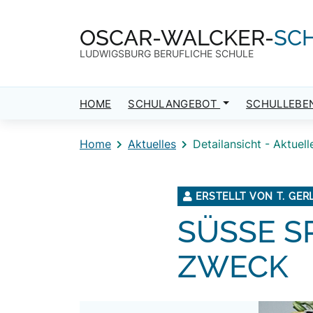
Direkt zum Inhalt
Direkt zum Footer
OSCAR-WALCKER-
SC
LUDWIGSBURG BERUFLICHE SCHULE
HOME
SCHULANGEBOT
SCHULLEBE
Home
Aktuelles
Detailansicht - Aktuell
ERSTELLT VON T. GER
SÜSSE S
WECK