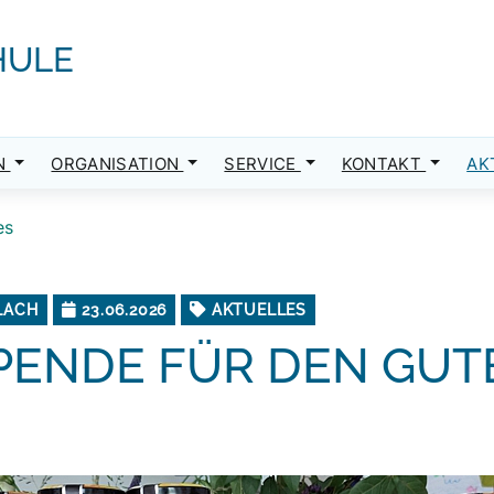
HULE
N
ORGANISATION
SERVICE
KONTAKT
AK
es
LACH
23.06.2026
AKTUELLES
PENDE FÜR DEN GUTE