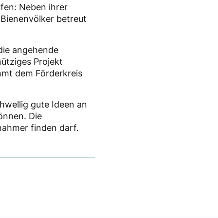
ufen: Neben ihrer
e Bienenvölker betreut
 die angehende
nütziges Projekt
mmt dem Förderkreis
chwellig gute Ideen an
önnen. Die
hahmer finden darf.