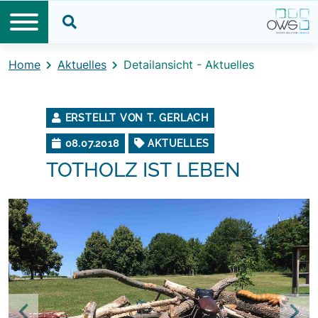
Direkt zum Inhalt
Direkt zum Footer
Suche öffnen
Home
Aktuelles
Detailansicht - Aktuelles
ERSTELLT VON T. GERLACH
08.07.2018
AKTUELLES
TOTHOLZ IST LEBEN