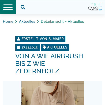
Direkt zum Inhalt
Direkt zum Footer
Suche öffnen
Home
Aktuelles
Detailansicht - Aktuelles
ERSTELLT VON S. MAIER
27.11.2015
AKTUELLES
VON A WIE AIRBRUSH
BIS Z WIE
ZEDERNHOLZ