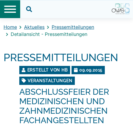
Direkt zum Inhalt
Direkt zum Footer
Suche öffnen
Home
Aktuelles
Pressemitteilungen
Detailansicht - Pressemitteilungen
PRESSEMITTEILUNGEN
ERSTELLT VON HB
09.09.2015
VERANSTALTUNGEN
ABSCHLUSSFEIER DER
MEDIZINISCHEN UND
ZAHNMEDIZINISCHEN
FACHANGESTELLTEN