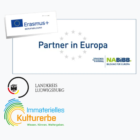
07141 - 4449-199
sekretariat(at)ows-lb.de
@oscar_walcker_schule