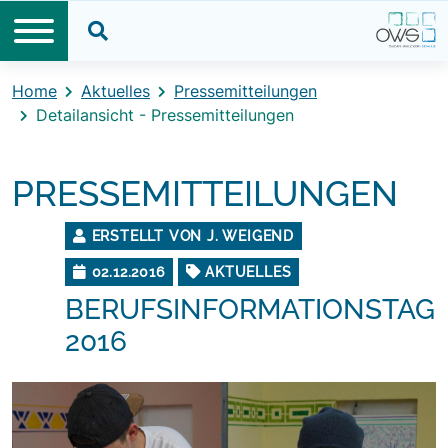
Direkt zum Inhalt
Direkt zum Footer
Suche öffnen
Home
Aktuelles
Pressemitteilungen
Detailansicht - Pressemitteilungen
PRESSEMITTEILUNGEN
ERSTELLT VON J. WEIGEND
02.12.2016
AKTUELLES
BERUFSINFORMATIONSTAG
2016