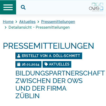
Direkt zum Inhalt
Direkt zum Footer
Suche öffnen
Home
Aktuelles
Pressemitteilungen
Detailansicht - Pressemitteilungen
PRESSEMITTEILUNGEN
ERSTELLT VON A. DÖLL-SCHMITT
26.01.2024
AKTUELLES
BILDUNGSPARTNERSCHAFT
ZWISCHEN DER OWS
UND DER FIRMA
ZÜBLIN