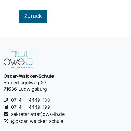
Zurück
Oscar-Walcker-Schule
Römerhügelweg 53
71636 Ludwigsburg
07141 - 4449-100
07141 - 4449-199
sekretariat(at)ows-lb.de
@oscar_walcker_schule