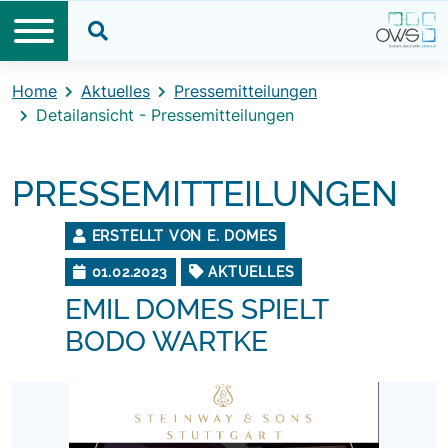
Direkt zum Inhalt
Direkt zum Footer
Suche öffnen
Home
Aktuelles
Pressemitteilungen
Detailansicht - Pressemitteilungen
PRESSEMITTEILUNGEN
ERSTELLT VON E. DOMES
01.02.2023
AKTUELLES
EMIL DOMES SPIELT
BODO WARTKE