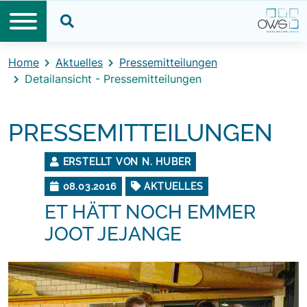
Direkt zum Inhalt
Direkt zum Footer
Suche öffnen
Home
Aktuelles
Pressemitteilungen
Detailansicht - Pressemitteilungen
PRESSEMITTEILUNGEN
ERSTELLT VON N. HUBER
08.03.2016
AKTUELLES
ET HÄTT NOCH EMMER
JOOT JEJANGE