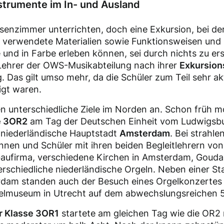
strumente im In- und Ausland
senzimmer unterrichten, doch eine Exkursion, bei de
, verwendete Materialien sowie Funktionsweisen und
 und in Farbe erleben können, sei durch nichts zu er
 Lehrer der OWS-Musikabteilung nach ihrer
Exkursion
g. Das gilt umso mehr, da die Schüler zum Teil sehr a
igt waren.
en unterschiedliche Ziele im Norden an. Schon früh 
e 3OR2
am Tag der Deutschen Einheit vom Ludwigsb
 niederländische Hauptstadt
Amsterdam
. Bei strah
nnen und Schüler mit ihren beiden Begleitlehrern von
baufirma, verschiedene Kirchen in Amsterdam, Gouda
terschiedliche niederländische Orgeln. Neben einer S
dam standen auch der Besuch eines Orgelkonzertes 
gelmuseum in Utrecht auf dem abwechslungsreichen
r Klasse 3OR1
startete am gleichen Tag wie die OR2