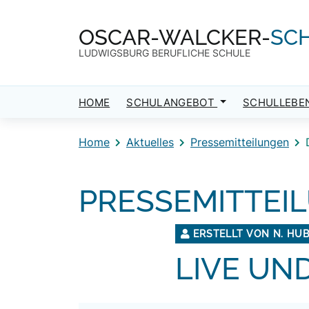
Direkt zum Inhalt
Direkt zum Footer
OSCAR-WALCKER-
SC
LUDWIGSBURG BERUFLICHE SCHULE
HOME
SCHULANGEBOT
SCHULLEBE
Home
Aktuelles
Pressemitteilungen
PRESSEMITTEI
ERSTELLT VON N. HU
LIVE UND