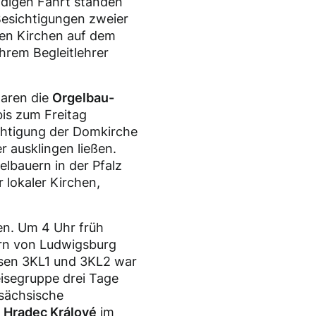
ndigen Fahrt standen
Besichtigungen zweier
hen Kirchen auf dem
hrem Begleitlehrer
aren die
Orgelbau-
is zum Freitag
ichtigung der Domkirche
 ausklingen ließen.
lbauern in der Pfalz
lokaler Kirchen,
n. Um 4 Uhr früh
rern von Ludwigsburg
ssen 3KL1 und 3KL2 war
eisegruppe drei Tage
 sächsische
h
Hradec Králové
im