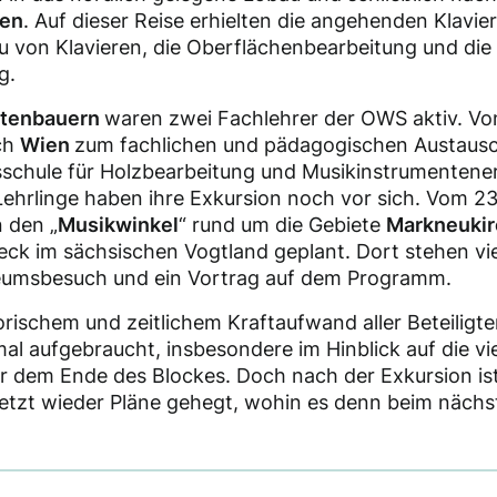
ien
. Auf dieser Reise erhielten die angehenden Klavie
u von Klavieren, die Oberflächenbearbeitung und die
g.
ntenbauern
waren zwei Fachlehrer der OWS aktiv. Von
ach
Wien
zum fachlichen und pädagogischen Austausc
sschule für Holzbearbeitung und Musikinstrumentene
ehrlinge haben ihre Exkursion noch vor sich. Vom 23
n den „
Musikwinkel
“ rund um die Gebiete
Markneuki
ck im sächsischen Vogtland geplant. Dort stehen vie
eumsbesuch und ein Vortrag auf dem Programm.
rischem und zeitlichem Kraftaufwand aller Beteiligten
mal aufgebraucht, insbesondere im Hinblick auf die vi
r dem Ende des Blockes. Doch nach der Exkursion ist
etzt wieder Pläne gehegt, wohin es denn beim nächs