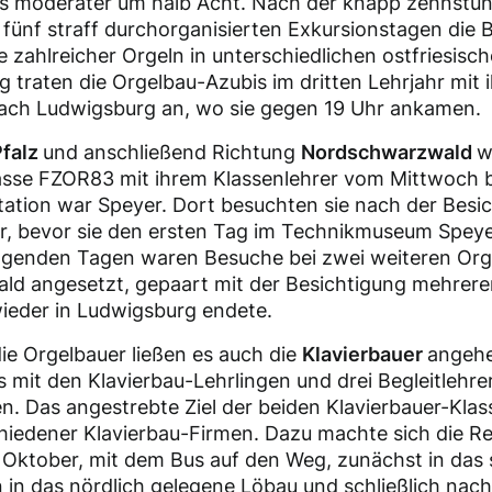
as moderater um halb Acht. Nach der knapp zehnstü
fünf straff durchorganisierten Exkursionstagen die 
 zahlreicher Orgeln in unterschiedlichen ostfriesisc
raten die Orgelbau-Azubis im dritten Lehrjahr mit i
nach Ludwigsburg an, wo sie gegen 19 Uhr ankamen.
Pfalz
und anschließend Richtung
Nordschwarzwald
w
asse FZOR83 mit ihrem Klassenlehrer vom Mittwoch b
tation war Speyer. Dort besuchten sie nach der Bes
r, bevor sie den ersten Tag im Technikmuseum Speyer
lgenden Tagen waren Besuche bei zwei weiteren Orge
d angesetzt, gepaart mit der Besichtigung mehrerer 
ieder in Ludwigsburg endete.
die Orgelbauer ließen es auch die
Klavierbauer
angehe
us mit den Klavierbau-Lehrlingen und drei Begleitleh
n. Das angestrebte Ziel der beiden Klavierbauer-Kla
hiedener Klavierbau-Firmen. Dazu machte sich die R
. Oktober, mit dem Bus auf den Weg, zunächst in das
n in das nördlich gelegene Löbau und schließlich nac