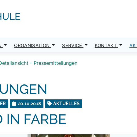
HULE
N
ORGANISATION
SERVICE
KONTAKT
AK
Detailansicht - Pressemitteilungen
LUNGEN
BER
20.10.2018
AKTUELLES
 IN FARBE