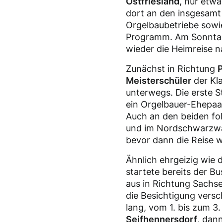
Ostfriesland
, nur etw
dort an den insgesamt 
Orgelbaubetriebe sowie
Programm. Am Sonntag t
wieder die Heimreise 
Zunächst in Richtung
Meisterschüler
der Kl
unterwegs. Die erste S
ein Orgelbauer-Ehepaa
Auch an den beiden fo
und im Nordschwarzwal
bevor dann die Reise w
Ähnlich ehrgeizig wie 
startete bereits der B
aus in Richtung Sachse
die Besichtigung versc
lang, vom 1. bis zum 3
Seifhennersdorf
, dan