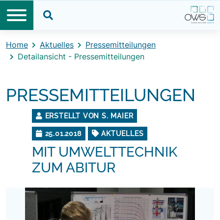
Direkt zum Inhalt
Direkt zum Footer
Suche öffnen
Home
Aktuelles
Pressemitteilungen
Detailansicht - Pressemitteilungen
PRESSEMITTEILUNGEN
ERSTELLT VON S. MAIER
25.01.2018
AKTUELLES
MIT UMWELTTECHNIK
ZUM ABITUR