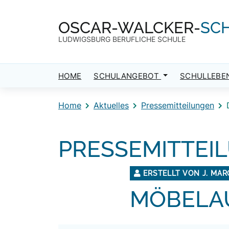
Direkt zum Inhalt
Direkt zum Footer
OSCAR-WALCKER-
SC
LUDWIGSBURG BERUFLICHE SCHULE
HOME
SCHULANGEBOT
SCHULLEBE
Home
Aktuelles
Pressemitteilungen
PRESSEMITTEI
ERSTELLT VON J. MA
MÖBELA