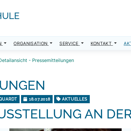
HULE
N
ORGANISATION
SERVICE
KONTAKT
AK
Detailansicht - Pressemitteilungen
LUNGEN
RQUARDT
18.07.2018
AKTUELLES
USSTELLUNG AN DE