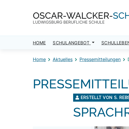
Direkt zum Inhalt
Direkt zum Footer
OSCAR-WALCKER-
SC
LUDWIGSBURG BERUFLICHE SCHULE
HOME
SCHULANGEBOT
SCHULLEBE
Home
Aktuelles
Pressemitteilungen
PRESSEMITTEI
ERSTELLT VON S. REB
SPRACHR