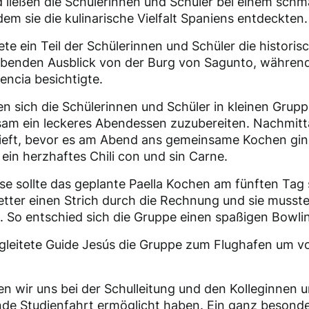
d ließen die Schülerinnen und Schüler bei einem sch
dem sie die kulinarische Vielfalt Spaniens entdeckten.
te ein Teil der Schülerinnen und Schüler die histori
benden Ausblick von der Burg von Sagunto, während
encia besichtigte.
n sich die Schülerinnen und Schüler in kleinen Gru
am ein leckeres Abendessen zuzubereiten. Nachmitt
ieft, bevor es am Abend ans gemeinsame Kochen ging
ein herzhaftes Chili con und sin Carne.
e sollte das geplante Paella Kochen am fünften Tag 
tter einen Strich durch die Rechnung und sie mussten
So entschied sich die Gruppe einen spaßigen Bowli
gleitete Guide Jesús die Gruppe zum Flughafen um vo
en wir uns bei der Schulleitung und den Kolleginnen 
nde Studienfahrt ermöglicht haben. Ein ganz besonde