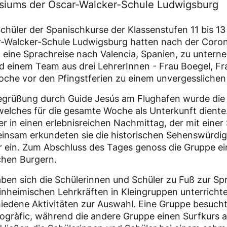
iums der Oscar-Walcker-Schule Ludwigsburg
chüler der Spanischkurse der Klassenstufen 11 bis 1
-Walcker-Schule Ludwigsburg hatten nach der Coro
, eine Sprachreise nach Valencia, Spanien, zu unter
d einem Team aus drei LehrerInnen - Frau Boegel, F
oche vor den Pfingstferien zu einem unvergesslichen 
egrüßung durch Guide Jesús am Flughafen wurde die
elches für die gesamte Woche als Unterkunft diente
er in einen erlebnisreichen Nachmittag, der mit eine
insam erkundeten sie die historischen Sehenswürdig
ur ein. Zum Abschluss des Tages genoss die Gruppe e
chen Burgern.
en sich die Schülerinnen und Schüler zu Fuß zur Sp
einheimischen Lehrkräften in Kleingruppen unterricht
iedene Aktivitäten zur Auswahl. Eine Gruppe besuch
ràfic, während die andere Gruppe einen Surfkurs a