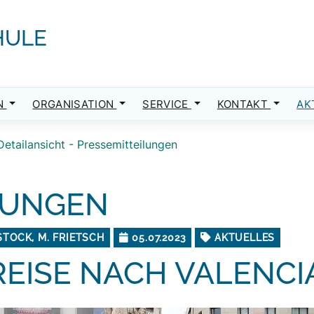
HULE
N
ORGANISATION
SERVICE
KONTAKT
AK
Detailansicht - Pressemitteilungen
LUNGEN
STOCK, M. FRIETSCH
05.07.2023
AKTUELLES
EISE NACH VALENCI