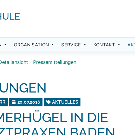
HULE
N
ORGANISATION
SERVICE
KONTAKT
AK
Detailansicht - Pressemitteilungen
LUNGEN
RR
20.07.2016
AKTUELLES
ERHÜGEL IN DIE
ZTPRAXEN BADEN