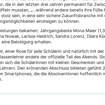
r, die in den letzten drei Jahren permanent für Zwi
ffeln mussten, „…während andere bereits ihre Füße h
stolz sein, in eine sehr sichere Zukunftsbranche mit 
ungsmöglichkeiten einsteigen zu können.
Leistungen bekamen: Jahrgangsbeste Mona Maier (1,3)
na Nowak, Larissa Heidrich, Sandra Lorenz, Dilara K
n eine Belobigung erhalten.
t, einer Rose für jede Schülerin und natürlich mit d
assenlehrer endete der offizielle Teil des Abends. Si
n sich die Schülerinnen mit kleinen Geschenken un
 Lehrern. Den krönenden Abschluss bildeten gefühlt 
len Smartphones, die die Absolventinnen hoffentlich 
n.