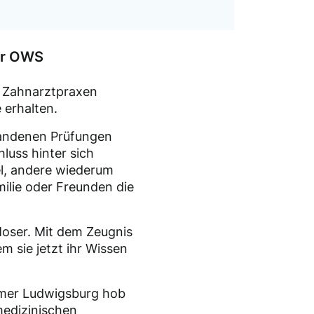
er OWS
n Zahnarztpraxen
 erhalten.
tandenen Prüfungen
luss hinter sich
el, andere wiederum
ilie oder Freunden die
Moser. Mit dem Zeugnis
 sie jetzt ihr Wissen
mmer Ludwigsburg hob
medizinischen