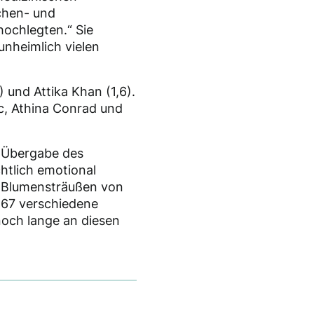
schen- und
ochlegten.“ Sie
unheimlich vielen
 und Attika Khan (1,6).
üc, Athina Conrad und
er Übergabe des
chtlich emotional
d Blumensträußen von
267 verschiedene
noch lange an diesen