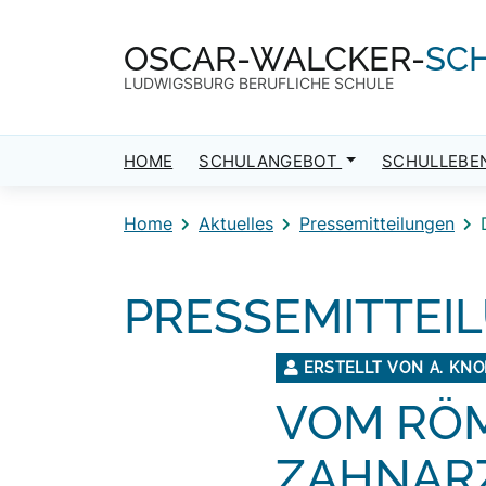
Direkt zum Inhalt
Direkt zum Footer
OSCAR-WALCKER-
SC
LUDWIGSBURG BERUFLICHE SCHULE
HOME
SCHULANGEBOT
SCHULLEBE
Home
Aktuelles
Pressemitteilungen
PRESSEMITTEI
ERSTELLT VON A. KNO
VOM RÖM
ZAHNAR