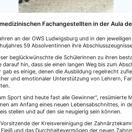
medizinischen Fachangestellten in der Aula d
Jahren an der OWS Ludwigsburg und in den jeweilige
uljahres 59 Absolventinnen ihre Abschlusszeugnisse
oser beglückwünschte die Schülerinnen zu ihren bes
e darauf hin, dass sie einen langen Weg bis zum Absch
 gab es einige, denen die Ausbildung regelrecht zufi
cher und emotionaler Unterstützung von Lehrern, Fam
ten.
 Sport sind heute fast alle Gewinner“, resümierte 
nen am Anfang eines neuen Lebensabschnittes, in dem
s stellen und auf den sie neugierig sein können.
s Vorsitzende der Kreisvereinigung der Zahnärzteka
n Fleiß und das Durchhaltevermögen der neuen Zahn