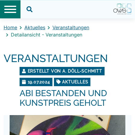
Direkt zum Inhalt
Direkt zum Footer
Suche öffnen
Home
Aktuelles
Veranstaltungen
Detailansicht - Veranstaltungen
VERANSTALTUNGEN
ERSTELLT VON A. DÖLL-SCHMITT
19.07.2024
AKTUELLES
ABI BESTANDEN UND
KUNSTPREIS GEHOLT