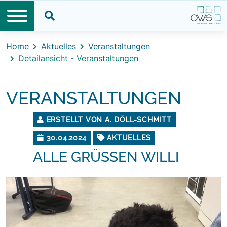
Direkt zum Inhalt
Direkt zum Footer
Suche öffnen
Home
Aktuelles
Veranstaltungen
Detailansicht - Veranstaltungen
VERANSTALTUNGEN
ERSTELLT VON A. DÖLL-SCHMITT
30.04.2024
AKTUELLES
ALLE GRÜSSEN WILLI